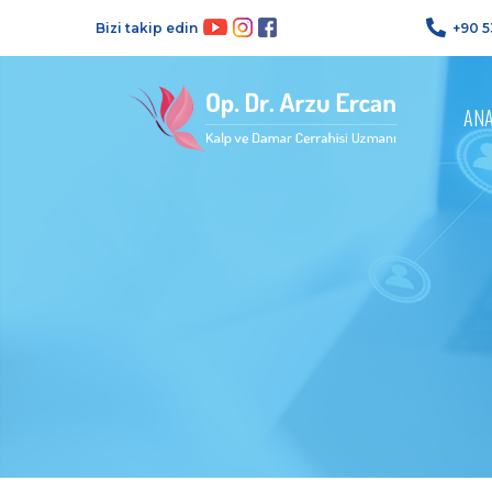
Bizi takip edin
+90 5
AN