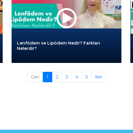
Lenfödem ve Lipödem Nedir? Farkları
Nelerdir?
Geri
1
2
3
4
5
İleri