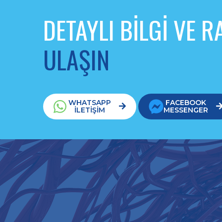
DETAYLI BİLGİ VE 
ULAŞIN
WHATSAPP
FACEBOOK
İLETİŞİM
MESSENGER