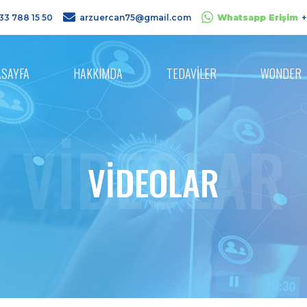
33 788 15 50
arzuercan75@gmail.com
Whatsapp Erişim
+
ASAYFA
HAKKIMDA
TEDAVİLER
WONDER
VİDEOLAR
VİDEOLAR