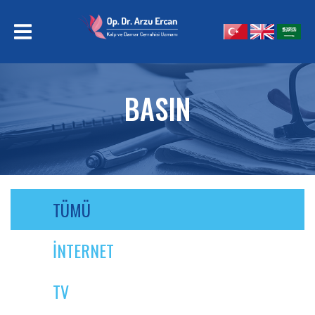
WHERE basin_durum='1' and (basin_dil='4' or basin_dil='0')
BASIN
TÜMÜ
İNTERNET
TV