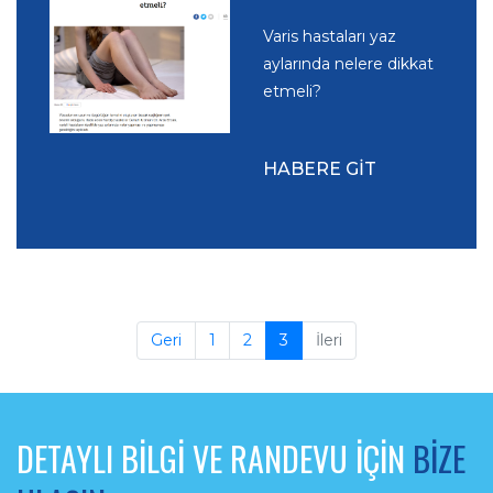
Varis hastaları yaz
aylarında nelere dikkat
etmeli?
HABERE GİT
Geri
1
2
3
İleri
DETAYLI BİLGİ VE RANDEVU İÇİN
BİZE